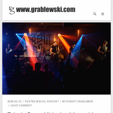
2026-02-13
/
POSTED IN
BLOG
,
KONCERT
/
BY
ROBERT GRABLEWSKI
/
LEAVE COMMENT