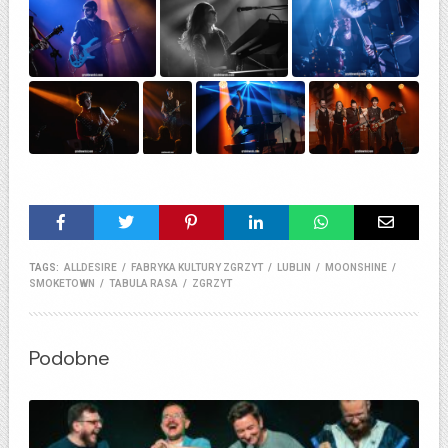
TAGS:
ALLDESIRE
/
FABRYKA KULTURY ZGRZYT
/
LUBLIN
/
MOONSHINE
/
SMOKETOWN
/
TABULA RASA
/
ZGRZYT
Podobne