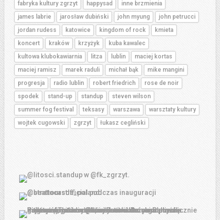
fabryka kultury zgrzyt
happysad
inne brzmienia
james labrie
jarosław dubiński
john myung
john petrucci
jordan rudess
katowice
kingdom of rock
kmieta
koncert
kraków
krzyżyk
kuba kawalec
kultowa klubokawiarnia
litza
lublin
maciej kortas
maciej ramisz
marek raduli
michał bąk
mike mangini
progresja
radio lublin
robert friedrich
rose de noir
spodek
stand-up
standup
steven wilson
summer fog festival
teksasy
warszawa
warsztaty kultury
wojtek cugowski
zgrzyt
łukasz cegliński