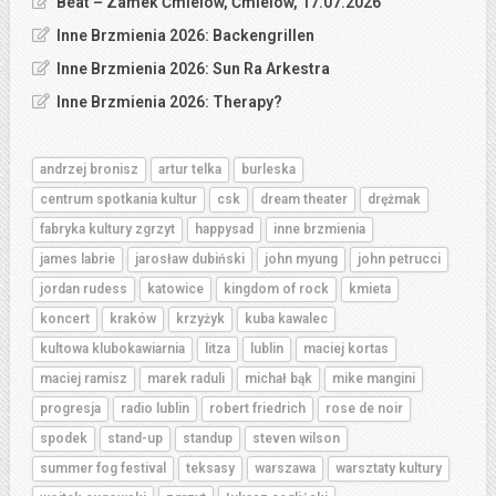
Beat – Zamek Ćmielów, Ćmielów, 17.07.2026
Inne Brzmienia 2026: Backengrillen
Inne Brzmienia 2026: Sun Ra Arkestra
Inne Brzmienia 2026: Therapy?
andrzej bronisz
artur telka
burleska
centrum spotkania kultur
csk
dream theater
drężmak
fabryka kultury zgrzyt
happysad
inne brzmienia
james labrie
jarosław dubiński
john myung
john petrucci
jordan rudess
katowice
kingdom of rock
kmieta
koncert
kraków
krzyżyk
kuba kawalec
kultowa klubokawiarnia
litza
lublin
maciej kortas
maciej ramisz
marek raduli
michał bąk
mike mangini
progresja
radio lublin
robert friedrich
rose de noir
spodek
stand-up
standup
steven wilson
summer fog festival
teksasy
warszawa
warsztaty kultury