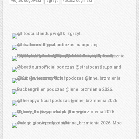
wojtek cugowski
zgrzyt
łukasz cegliński