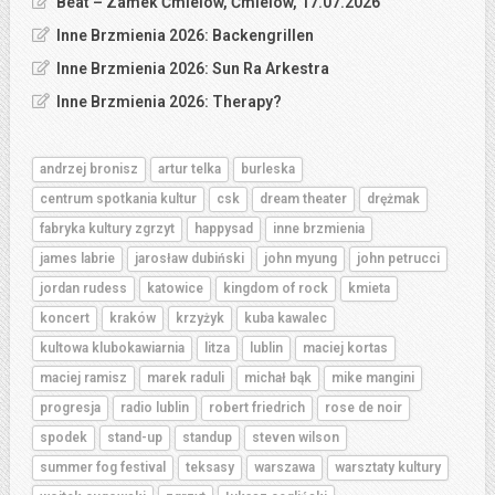
Beat – Zamek Ćmielów, Ćmielów, 17.07.2026
Inne Brzmienia 2026: Backengrillen
Inne Brzmienia 2026: Sun Ra Arkestra
Inne Brzmienia 2026: Therapy?
andrzej bronisz
artur telka
burleska
centrum spotkania kultur
csk
dream theater
drężmak
fabryka kultury zgrzyt
happysad
inne brzmienia
james labrie
jarosław dubiński
john myung
john petrucci
jordan rudess
katowice
kingdom of rock
kmieta
koncert
kraków
krzyżyk
kuba kawalec
kultowa klubokawiarnia
litza
lublin
maciej kortas
maciej ramisz
marek raduli
michał bąk
mike mangini
progresja
radio lublin
robert friedrich
rose de noir
spodek
stand-up
standup
steven wilson
summer fog festival
teksasy
warszawa
warsztaty kultury