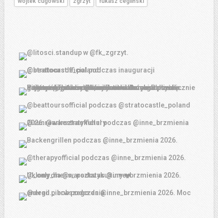
wojtek cugowski
zgrzyt
łukasz cegliński