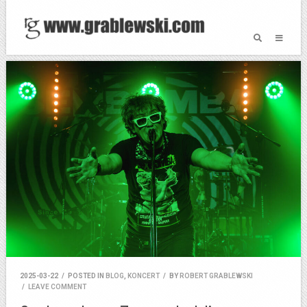
2025-03-22
/
POSTED IN
BLOG
,
KONCERT
/
BY
ROBERT GRABLEWSKI
/
LEAVE COMMENT