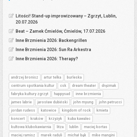
Litości! Stand-up improwizowany – Zgrzyt, Lublin,
20.07.2026
Beat – Zamek Ćmielów, Ćmielów, 17.07.2026
Inne Brzmienia 2026: Backengrillen
Inne Brzmienia 2026: Sun Ra Arkestra
Inne Brzmienia 2026: Therapy?
andrzej bronisz
artur telka
burleska
centrum spotkania kultur
csk
dream theater
drężmak
fabryka kultury zgrzyt
happysad
inne brzmienia
james labrie
jarosław dubiński
john myung
john petrucci
jordan rudess
katowice
kingdom of rock
kmieta
koncert
kraków
krzyżyk
kuba kawalec
kultowa klubokawiarnia
litza
lublin
maciej kortas
maciej ramisz
marek raduli
michał bąk
mike mangini