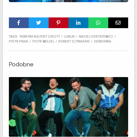
TAGS:
FABRYKA KULTURY ZGRZYT
/
LUBLIN
/
MACIEJ GORTATEWICZ
/
PIOTR PNIAK
/
PIOTR WELCEL
/
ROBERT SZYMAŃSKI
/
SEXBOMBA
Podobne