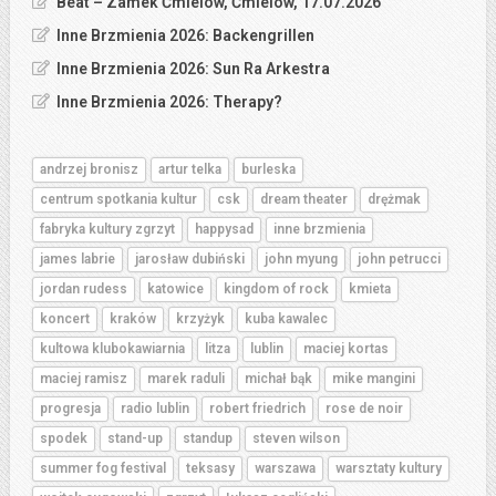
Beat – Zamek Ćmielów, Ćmielów, 17.07.2026
Inne Brzmienia 2026: Backengrillen
Inne Brzmienia 2026: Sun Ra Arkestra
Inne Brzmienia 2026: Therapy?
andrzej bronisz
artur telka
burleska
centrum spotkania kultur
csk
dream theater
drężmak
fabryka kultury zgrzyt
happysad
inne brzmienia
james labrie
jarosław dubiński
john myung
john petrucci
jordan rudess
katowice
kingdom of rock
kmieta
koncert
kraków
krzyżyk
kuba kawalec
kultowa klubokawiarnia
litza
lublin
maciej kortas
maciej ramisz
marek raduli
michał bąk
mike mangini
progresja
radio lublin
robert friedrich
rose de noir
spodek
stand-up
standup
steven wilson
summer fog festival
teksasy
warszawa
warsztaty kultury