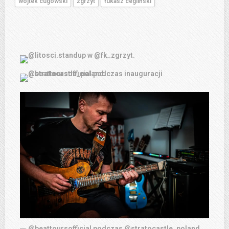
wojtek cugowski
zgrzyt
łukasz cegliński