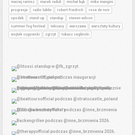
maciej ramisz
marek raduli
michał bąk
mike mangini
progresja
radio lublin
robert friedrich
rose de noir
spodek
stand-up
standup
steven wilson
summer fog festival
teksasy
warszawa
warsztaty kultury
wojtek cugowski
zgrzyt
łukasz cegliński