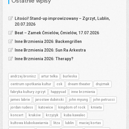
Ostatnie wpisy
Litości! Stand-up improwizowany – Zgrzyt, Lublin,
20.07.2026
Beat – Zamek Ćmielów, Ćmielów, 17.07.2026
Inne Brzmienia 2026: Backengrillen
Inne Brzmienia 2026: Sun Ra Arkestra
Inne Brzmienia 2026: Therapy?
andrzej bronisz
artur telka
burleska
centrum spotkania kultur
csk
dream theater
drężmak
fabryka kultury zgrzyt
happysad
inne brzmienia
james labrie
jarosław dubiński
john myung
john petrucci
jordan rudess
katowice
kingdom of rock
kmieta
koncert
kraków
krzyżyk
kuba kawalec
kultowa klubokawiarnia
litza
lublin
maciej kortas