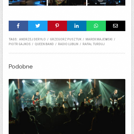
TAGS:
ANDRZEJ DERYŁO
/
GRZEGORZ PUSZTUK
/
MAREK MAJEWSKI
/
PIOTR GAJKOŚ
/
QUEEN BAND
/
RADIO LUBLIN
/
RAFAŁ TURDUJ
Podobne