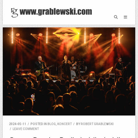
2024-05-11
/
POSTED IN
BLOG
,
KONCERT
/
BY
ROBERT GRABLEWSKI
/
LEAVE COMMENT