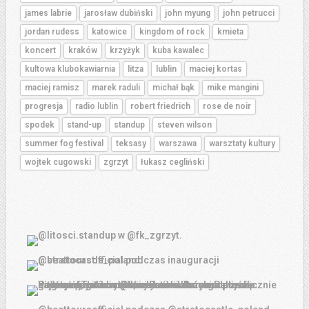
james labrie
jarosław dubiński
john myung
john petrucci
jordan rudess
katowice
kingdom of rock
kmieta
koncert
kraków
krzyżyk
kuba kawalec
kultowa klubokawiarnia
litza
lublin
maciej kortas
maciej ramisz
marek raduli
michał bąk
mike mangini
progresja
radio lublin
robert friedrich
rose de noir
spodek
stand-up
standup
steven wilson
summer fog festival
teksasy
warszawa
warsztaty kultury
wojtek cugowski
zgrzyt
łukasz cegliński