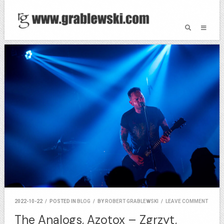
2022-10-22
/
POSTED IN
BLOG
/
BY
ROBERT GRABLEWSKI
/
LEAVE COMMENT
The Analogs, Azotox – Zgrzyt,