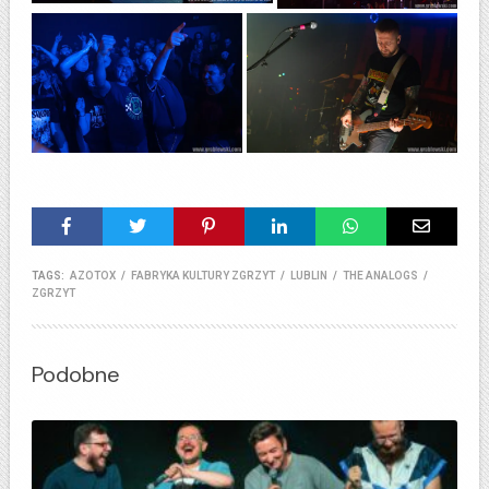
TAGS:
AZOTOX
/
FABRYKA KULTURY ZGRZYT
/
LUBLIN
/
THE ANALOGS
/
ZGRZYT
Podobne