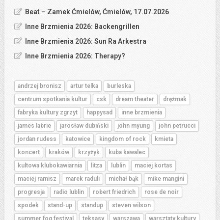
Beat – Zamek Ćmielów, Ćmielów, 17.07.2026
Inne Brzmienia 2026: Backengrillen
Inne Brzmienia 2026: Sun Ra Arkestra
Inne Brzmienia 2026: Therapy?
andrzej bronisz
artur telka
burleska
centrum spotkania kultur
csk
dream theater
drężmak
fabryka kultury zgrzyt
happysad
inne brzmienia
james labrie
jarosław dubiński
john myung
john petrucci
jordan rudess
katowice
kingdom of rock
kmieta
koncert
kraków
krzyżyk
kuba kawalec
kultowa klubokawiarnia
litza
lublin
maciej kortas
maciej ramisz
marek raduli
michał bąk
mike mangini
progresja
radio lublin
robert friedrich
rose de noir
spodek
stand-up
standup
steven wilson
summer fog festival
teksasy
warszawa
warsztaty kultury