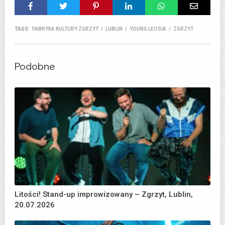
TAGS:
FABRYKA KULTURY ZGRZYT
/
LUBLIN
/
YOUNG LEOSIA
/
ZGRZYT
Podobne
Litości! Stand-up improwizowany – Zgrzyt, Lublin,
20.07.2026