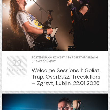
POSTED IN
BLOG
,
KONCERT
/
BY
ROBERT GRABLEWSKI
22
/
LEAVE COMMENT
Welcome Sessions 1: Goliat,
STY
2026
Trap, Overbuzz, Treeskillers
– Zgrzyt, Lublin, 22.01.2026