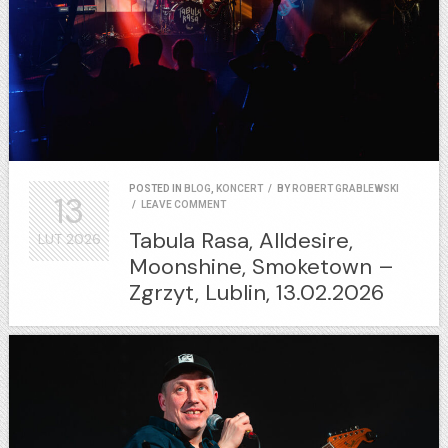
POSTED IN
BLOG
,
KONCERT
/
BY
ROBERT GRABLEWSKI
13
/
LEAVE COMMENT
Tabula Rasa, Alldesire,
LUT
2026
Moonshine, Smoketown –
Zgrzyt, Lublin, 13.02.2026