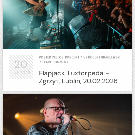
POSTED IN
BLOG
,
KONCERT
/
BY
ROBERT GRABLEWSKI
20
/
LEAVE COMMENT
Flapjack, Luxtorpeda –
LUT
2026
Zgrzyt, Lublin, 20.02.2026