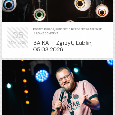
POSTED IN
BLOG
,
KONCERT
/
BY
ROBERT GRABLEWSKI
05
/
LEAVE COMMENT
BAiKA – Zgrzyt, Lublin,
MAR
2026
05.03.2026