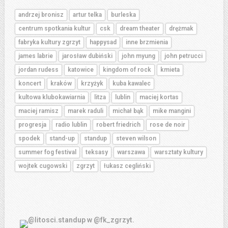
andrzej bronisz
artur telka
burleska
centrum spotkania kultur
csk
dream theater
drężmak
fabryka kultury zgrzyt
happysad
inne brzmienia
james labrie
jarosław dubiński
john myung
john petrucci
jordan rudess
katowice
kingdom of rock
kmieta
koncert
kraków
krzyżyk
kuba kawalec
kultowa klubokawiarnia
litza
lublin
maciej kortas
maciej ramisz
marek raduli
michał bąk
mike mangini
progresja
radio lublin
robert friedrich
rose de noir
spodek
stand-up
standup
steven wilson
summer fog festival
teksasy
warszawa
warsztaty kultury
wojtek cugowski
zgrzyt
łukasz cegliński