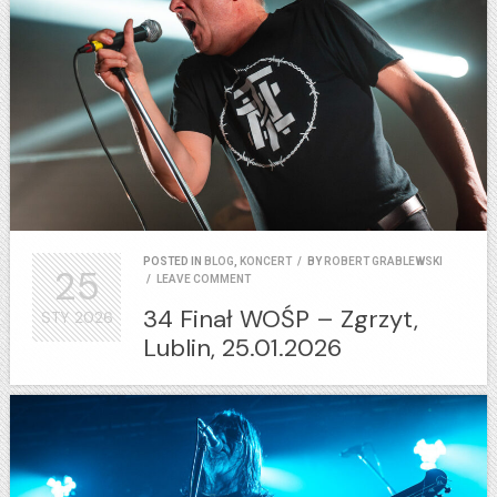
POSTED IN
BLOG
,
KONCERT
/
BY
ROBERT GRABLEWSKI
25
/
LEAVE COMMENT
34 Finał WOŚP – Zgrzyt,
STY
2026
Lublin, 25.01.2026