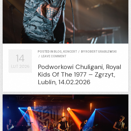
POSTED IN
BLOG
,
KONCERT
/
BY
ROBERT GRABLEWSKI
14
/
LEAVE COMMENT
Podworkowi Chuligani, Royal
LUT
2026
Kids Of The 1977 – Zgrzyt,
Lublin, 14.02.2026