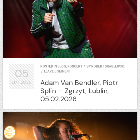
POSTED IN
BLOG
,
KONCERT
/
BY
ROBERT GRABLEWSKI
05
/
LEAVE COMMENT
Adam Van Bendler, Piotr
LUT
2026
Splin – Zgrzyt, Lublin,
05.02.2026