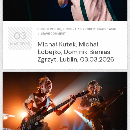
POSTED IN
BLOG
,
KONCERT
/
BY
ROBERT GRABLEWSKI
03
/
LEAVE COMMENT
Michał Kutek, Michał
MAR
2026
Łobejko, Dominik Bienias –
Zgrzyt, Lublin, 03.03.2026