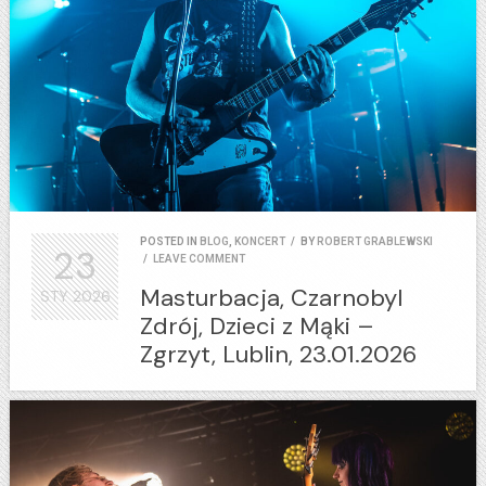
POSTED IN
BLOG
,
KONCERT
/
BY
ROBERT GRABLEWSKI
23
/
LEAVE COMMENT
Masturbacja, Czarnobyl
STY
2026
Zdrój, Dzieci z Mąki –
Zgrzyt, Lublin, 23.01.2026