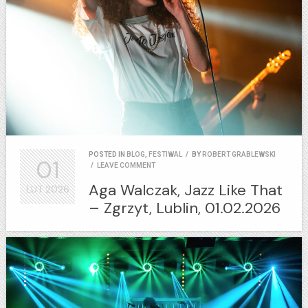
POSTED IN
BLOG
,
FESTIWAL
/
BY
ROBERT GRABLEWSKI
01
/
LEAVE COMMENT
Aga Walczak, Jazz Like That
LUT
2026
– Zgrzyt, Lublin, 01.02.2026