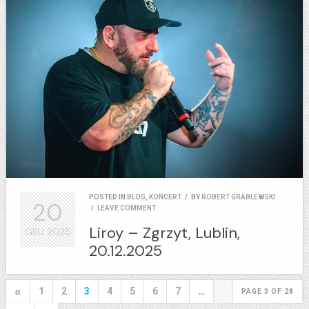
POSTED IN
BLOG
,
KONCERT
/
BY
ROBERT GRABLEWSKI
20
/
LEAVE COMMENT
Liroy – Zgrzyt, Lublin,
GRU
2025
20.12.2025
«
1
2
3
4
5
6
7
…
PAGE 3 OF 28