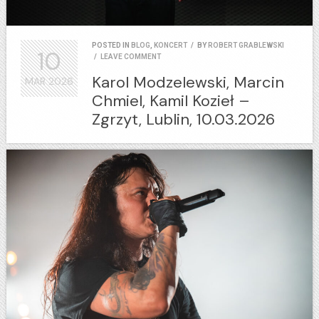
POSTED IN
BLOG
,
KONCERT
/
BY
ROBERT GRABLEWSKI
10
/
LEAVE COMMENT
Karol Modzelewski, Marcin
MAR
2026
Chmiel, Kamil Kozieł –
Zgrzyt, Lublin, 10.03.2026