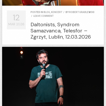
POSTED IN
BLOG
,
KONCERT
/
BY
ROBERT GRABLEWSKI
12
/
LEAVE COMMENT
Daltonists, Syndrom
MAR
2026
Samazvanca, Telesfor –
Zgrzyt, Lublin, 12.03.2026