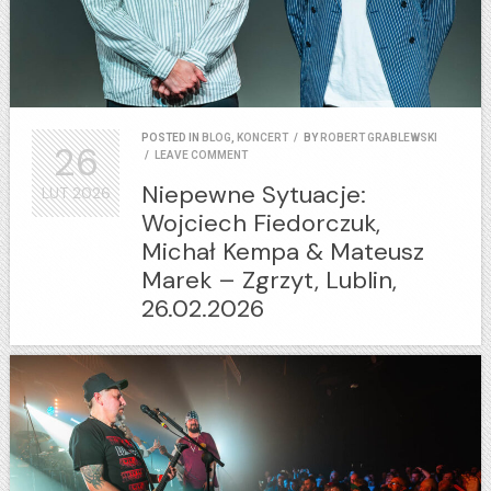
POSTED IN
BLOG
,
KONCERT
/
BY
ROBERT GRABLEWSKI
26
/
LEAVE COMMENT
Niepewne Sytuacje:
LUT
2026
Wojciech Fiedorczuk,
Michał Kempa & Mateusz
Marek – Zgrzyt, Lublin,
26.02.2026