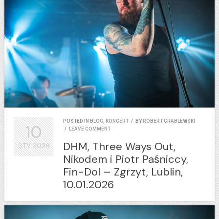
POSTED IN
BLOG
,
KONCERT
/
BY
ROBERT GRABLEWSKI
10
/
LEAVE COMMENT
DHM, Three Ways Out,
STY
2026
Nikodem i Piotr Paśniccy,
Fin-Dol – Zgrzyt, Lublin,
10.01.2026