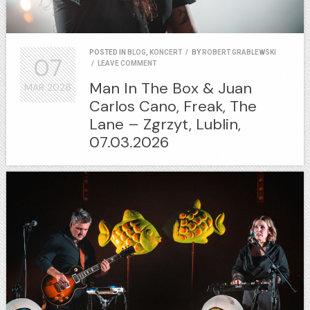
POSTED IN
BLOG
,
KONCERT
/
BY
ROBERT GRABLEWSKI
07
/
LEAVE COMMENT
Man In The Box & Juan
MAR
2026
Carlos Cano, Freak, The
Lane – Zgrzyt, Lublin,
07.03.2026