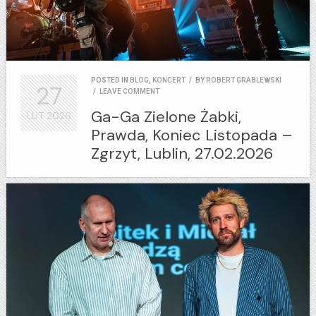
POSTED IN
BLOG
,
KONCERT
/
BY
ROBERT GRABLEWSKI
27
/
LEAVE COMMENT
Ga-Ga Zielone Żabki,
LUT
2026
Prawda, Koniec Listopada –
Zgrzyt, Lublin, 27.02.2026