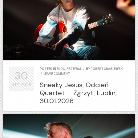
POSTED IN
BLOG
,
FESTIWAL
/
BY
ROBERT GRABLEWSKI
30
/
LEAVE COMMENT
Sneaky Jesus, Odcień
STY
2026
Quartet – Zgrzyt, Lublin,
30.01.2026