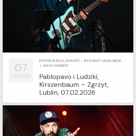
POSTED IN
BLOG
,
KONCERT
/
BY
ROBERT GRABLEWSKI
07
/
LEAVE COMMENT
Pablopavo i Ludziki,
LUT
2026
Kirszenbaum – Zgrzyt,
Lublin, 07.02.2026