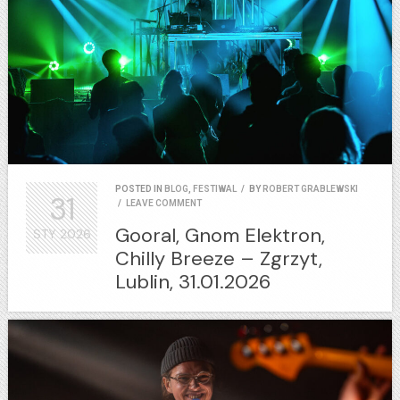
POSTED IN
BLOG
,
FESTIWAL
/
BY
ROBERT GRABLEWSKI
31
/
LEAVE COMMENT
Gooral, Gnom Elektron,
STY
2026
Chilly Breeze – Zgrzyt,
Lublin, 31.01.2026