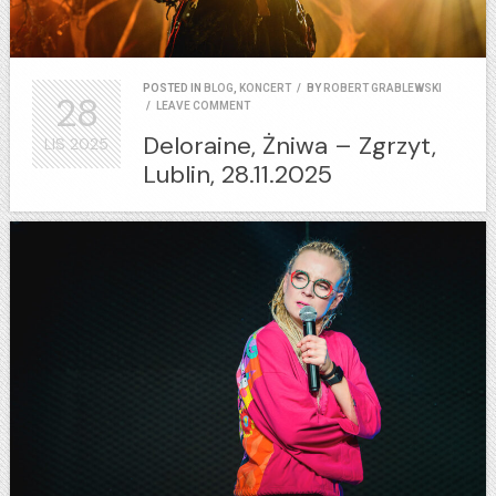
POSTED IN
BLOG
,
KONCERT
/
BY
ROBERT GRABLEWSKI
28
/
LEAVE COMMENT
Deloraine, Żniwa – Zgrzyt,
LIS
2025
Lublin, 28.11.2025