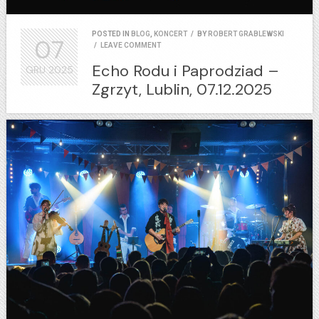
POSTED IN
BLOG
,
KONCERT
/
BY
ROBERT GRABLEWSKI
07
/
LEAVE COMMENT
Echo Rodu i Paprodziad –
GRU
2025
Zgrzyt, Lublin, 07.12.2025