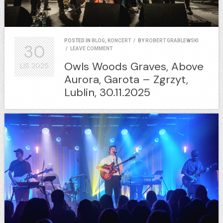
POSTED IN
BLOG
,
KONCERT
/
BY
ROBERT GRABLEWSKI
30
/
LEAVE COMMENT
Owls Woods Graves, Above
LIS
2025
Aurora, Garota – Zgrzyt,
Lublin, 30.11.2025