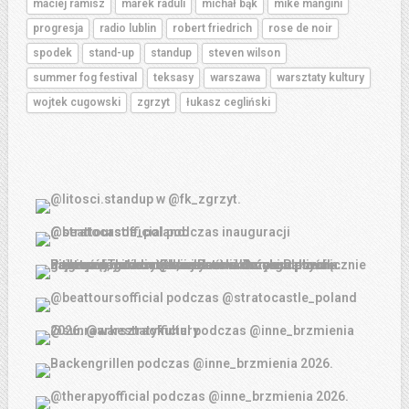
maciej ramisz
marek raduli
michał bąk
mike mangini
progresja
radio lublin
robert friedrich
rose de noir
spodek
stand-up
standup
steven wilson
summer fog festival
teksasy
warszawa
warsztaty kultury
wojtek cugowski
zgrzyt
łukasz cegliński