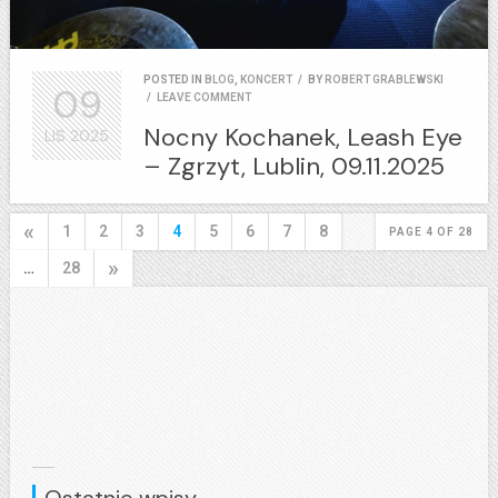
POSTED IN
BLOG
,
KONCERT
/
BY
ROBERT GRABLEWSKI
09
/
LEAVE COMMENT
Nocny Kochanek, Leash Eye
LIS
2025
– Zgrzyt, Lublin, 09.11.2025
«
1
2
3
4
5
6
7
8
PAGE 4 OF 28
»
…
28