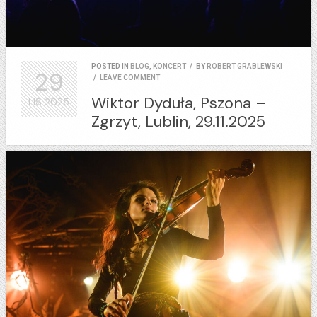
POSTED IN
BLOG
,
KONCERT
/
BY
ROBERT GRABLEWSKI
29
/
LEAVE COMMENT
Wiktor Dyduła, Pszona –
LIS
2025
Zgrzyt, Lublin, 29.11.2025