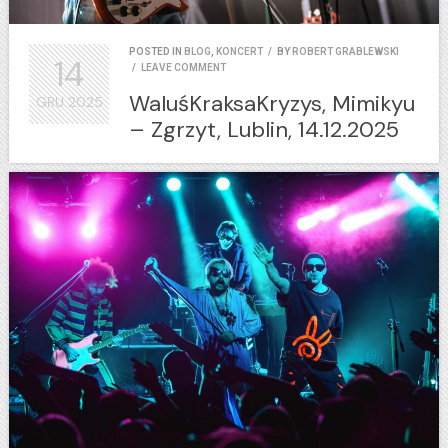
POSTED IN
BLOG
,
KONCERT
/
BY
ROBERT GRABLEWSKI
14
/
LEAVE COMMENT
WaluśKraksaKryzys, Mimikyu
GRU
2025
– Zgrzyt, Lublin, 14.12.2025