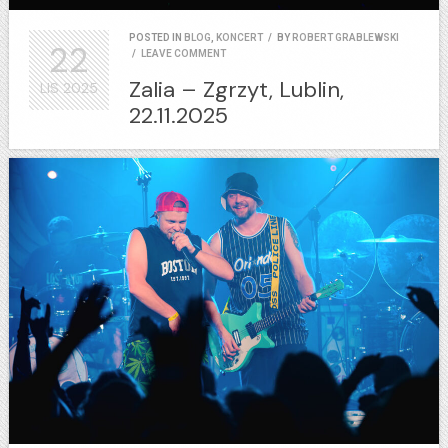
POSTED IN
BLOG
,
KONCERT
/
BY
ROBERT GRABLEWSKI
22
/
LEAVE COMMENT
Zalia – Zgrzyt, Lublin,
LIS
2025
22.11.2025