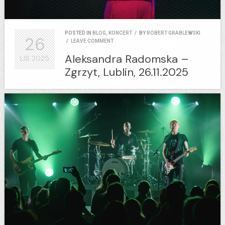
POSTED IN
BLOG
,
KONCERT
/
BY
ROBERT GRABLEWSKI
26
/
LEAVE COMMENT
Aleksandra Radomska –
LIS
2025
Zgrzyt, Lublin, 26.11.2025