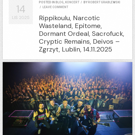
POSTED IN
BLOG
,
KONCERT
/
BY
ROBERT GRABLEWSKI
14
/
LEAVE COMMENT
Rippikoulu, Narcotic
LIS
2025
Wasteland, Epitome,
Dormant Ordeal, Sacrofuck,
Cryptic Remains, Deivos –
Zgrzyt, Lublin, 14.11.2025