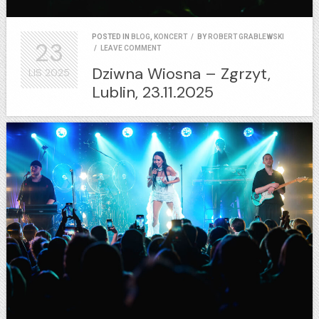
POSTED IN
BLOG
,
KONCERT
/
BY
ROBERT GRABLEWSKI
23
/
LEAVE COMMENT
Dziwna Wiosna – Zgrzyt,
LIS
2025
Lublin, 23.11.2025