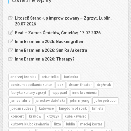
Ostatnie wpisy
Litości! Stand-up improwizowany – Zgrzyt, Lublin,
20.07.2026
Beat – Zamek Ćmielów, Ćmielów, 17.07.2026
Inne Brzmienia 2026: Backengrillen
Inne Brzmienia 2026: Sun Ra Arkestra
Inne Brzmienia 2026: Therapy?
andrzej bronisz
artur telka
burleska
centrum spotkania kultur
csk
dream theater
drężmak
fabryka kultury zgrzyt
happysad
inne brzmienia
james labrie
jarosław dubiński
john myung
john petrucci
jordan rudess
katowice
kingdom of rock
kmieta
koncert
kraków
krzyżyk
kuba kawalec
kultowa klubokawiarnia
litza
lublin
maciej kortas