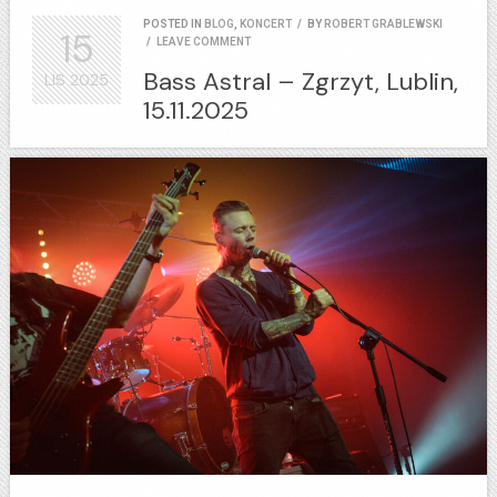
POSTED IN
BLOG
,
KONCERT
/
BY
ROBERT GRABLEWSKI
15
/
LEAVE COMMENT
Bass Astral – Zgrzyt, Lublin,
LIS
2025
15.11.2025