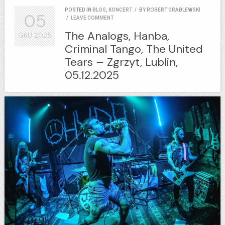
POSTED IN
BLOG
,
KONCERT
/
BY
ROBERT GRABLEWSKI
05
/
LEAVE COMMENT
The Analogs, Hanba,
GRU
2025
Criminal Tango, The United
Tears – Zgrzyt, Lublin,
05.12.2025