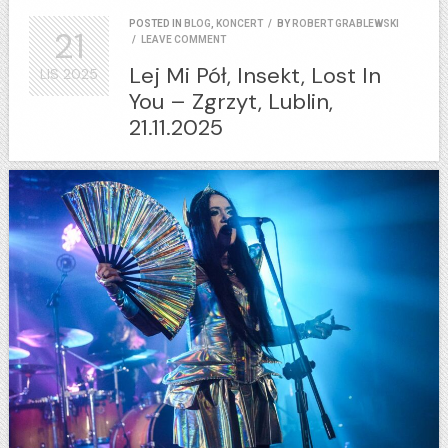
POSTED IN
BLOG
,
KONCERT
/
BY
ROBERT GRABLEWSKI
21
/
LEAVE COMMENT
Lej Mi Pół, Insekt, Lost In
LIS
2025
You – Zgrzyt, Lublin,
21.11.2025