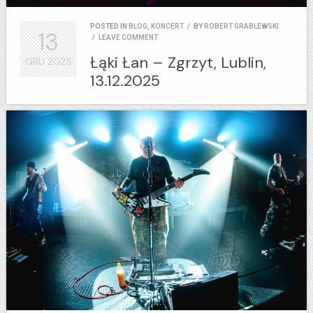
POSTED IN
BLOG
,
KONCERT
/
BY
ROBERT GRABLEWSKI
13
/
LEAVE COMMENT
Łąki Łan – Zgrzyt, Lublin,
GRU
2025
13.12.2025