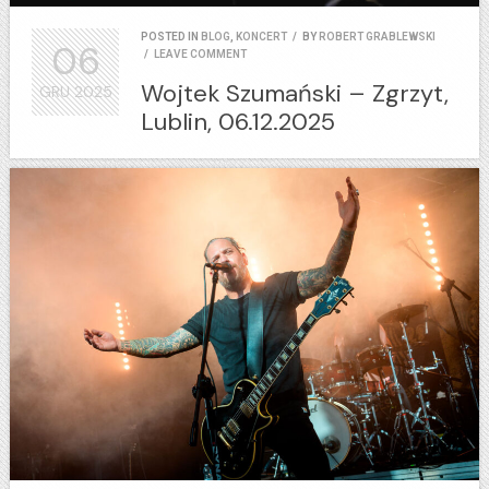
POSTED IN
BLOG
,
KONCERT
/
BY
ROBERT GRABLEWSKI
06
/
LEAVE COMMENT
Wojtek Szumański – Zgrzyt,
GRU
2025
Lublin, 06.12.2025