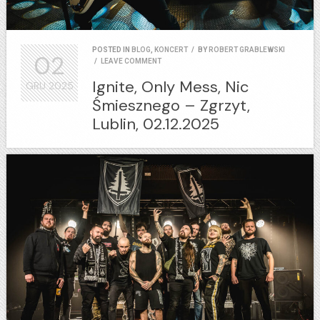
POSTED IN
BLOG
,
KONCERT
/
BY
ROBERT GRABLEWSKI
02
/
LEAVE COMMENT
Ignite, Only Mess, Nic
GRU
2025
Śmiesznego – Zgrzyt,
Lublin, 02.12.2025