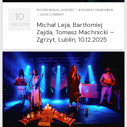
POSTED IN
BLOG
,
KONCERT
/
BY
ROBERT GRABLEWSKI
10
/
LEAVE COMMENT
Michał Leja, Bartłomiej
GRU
2025
Zajda, Tomasz Machnicki –
Zgrzyt, Lublin, 10.12.2025