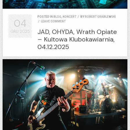
POSTED IN
BLOG
,
KONCERT
/
BY
ROBERT GRABLEWSKI
04
/
LEAVE COMMENT
JAD, OHYDA, Wrath Opiate
GRU
2025
– Kultowa Klubokawiarnia,
04.12.2025