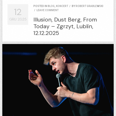
POSTED IN
BLOG
,
KONCERT
/
BY
ROBERT GRABLEWSKI
12
/
LEAVE COMMENT
Illusion, Dust Berg, From
GRU
2025
Today – Zgrzyt, Lublin,
12.12.2025