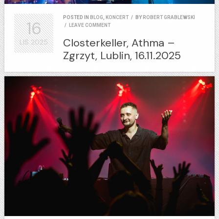
POSTED IN
BLOG
,
KONCERT
/
BY
ROBERT GRABLEWSKI
16
/
LEAVE COMMENT
Closterkeller, Athma –
LIS
2025
Zgrzyt, Lublin, 16.11.2025