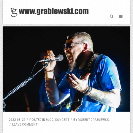
2022-03-24
/
POSTED IN
BLOG
,
KONCERT
/
BY
ROBERT GRABLEWSKI
/
LEAVE COMMENT