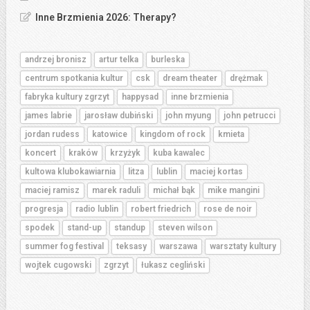
Inne Brzmienia 2026: Therapy?
andrzej bronisz
artur telka
burleska
centrum spotkania kultur
csk
dream theater
drężmak
fabryka kultury zgrzyt
happysad
inne brzmienia
james labrie
jarosław dubiński
john myung
john petrucci
jordan rudess
katowice
kingdom of rock
kmieta
koncert
kraków
krzyżyk
kuba kawalec
kultowa klubokawiarnia
litza
lublin
maciej kortas
maciej ramisz
marek raduli
michał bąk
mike mangini
progresja
radio lublin
robert friedrich
rose de noir
spodek
stand-up
standup
steven wilson
summer fog festival
teksasy
warszawa
warsztaty kultury
wojtek cugowski
zgrzyt
łukasz cegliński